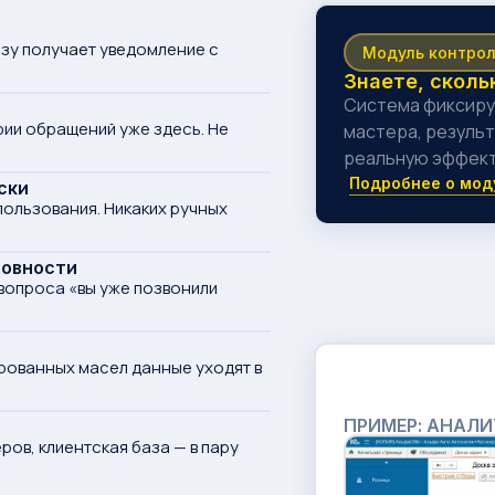
азу получает уведомление с
Модуль контрол
Знаете, сколь
Система фиксиру
рии обращений уже здесь. Не
мастера, результ
реальную эффект
Подробнее о мод
ски
пользования. Никаких ручных
товности
 вопроса «вы уже позвонили
ированных масел данные уходят в
ПРИМЕР: АНАЛ
ров, клиентская база — в пару