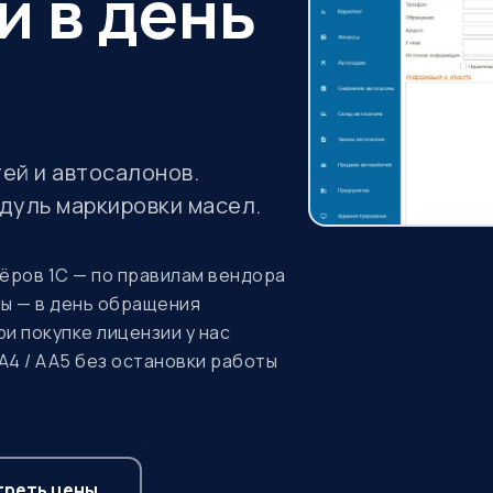
й в день
ей и автосалонов.
одуль маркировки масел.
нёров 1С — по правилам вендора
мы — в день обращения
и покупке лицензии у нас
А4 / АА5 без остановки работы
реть цены