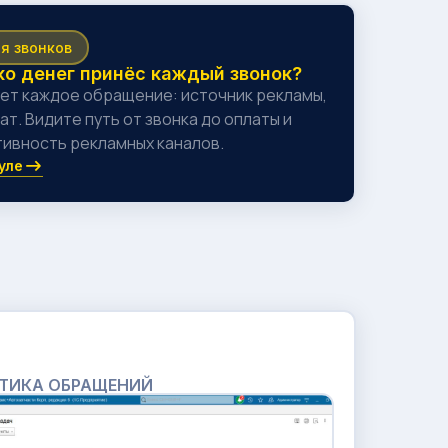
я звонков
ко денег принёс каждый звонок?
ет каждое обращение: источник рекламы,
ат. Видите путь от звонка до оплаты и
ивность рекламных каналов.
уле
ИТИКА ОБРАЩЕНИЙ