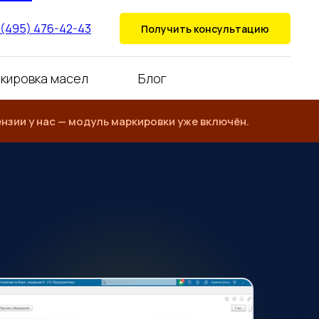
 (495) 476-42-43
Получить консультацию
кировка масел
Блог
нзии у нас — модуль маркировки уже включён.