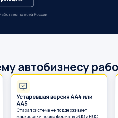
 Работаем по всей России
му автобизнесу раб
Устаревшая версия АА4 или
АА5
Старая система не поддерживает
маркировку, новые форматы ЭДО и НДС