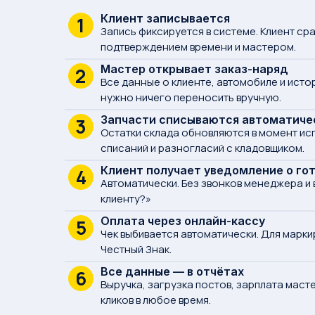
Клиент записывается
1
Запись фиксируется в системе. Клиент ср
подтверждением времени и мастером.
Мастер открывает заказ-наряд
2
Все данные о клиенте, автомобиле и исто
нужно ничего переносить вручную.
Запчасти списываются автоматиче
3
Остатки склада обновляются в момент ис
списаний и разногласий с кладовщиком.
Клиент получает уведомление о го
4
Автоматически. Без звонков менеджера и
клиенту?»
Оплата через онлайн-кассу
5
Чек выбивается автоматически. Для марк
Честный Знак.
Все данные — в отчётах
6
Выручка, загрузка постов, зарплата масте
кликов в любое время.